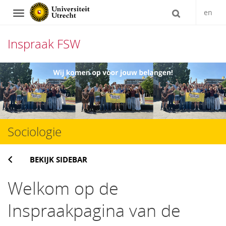
en
Navigation
Inspraak FSW
Direct
naar
het
inhoud
Sociologie
BEKIJK SIDEBAR
Welkom op de
Inspraakpagina van de